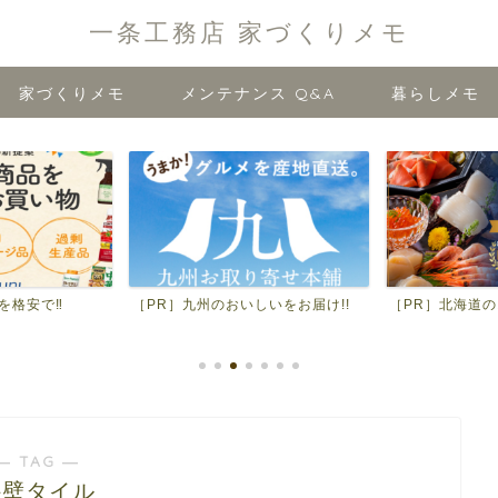
一条工務店 家づくりメモ
家づくりメモ
メンテナンス Q&A
暮らしメモ
を格安で‼
［PR］九州のおいしいをお届け!!
［PR］北海道の
― TAG ―
外壁タイル