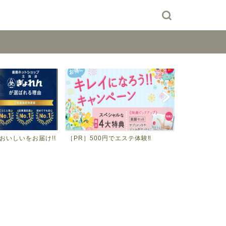
おいしいをお届け!!
［PR］500円でエステ体験‼
［PR］無料