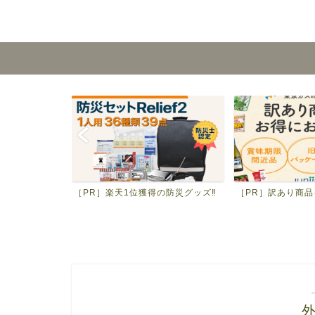
ッド通販‼
［PR］楽天1位獲得の防災グッズ‼
［PR］訳あり商品