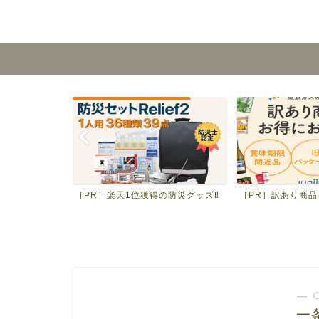
ッド通販‼
［PR］楽天1位獲得の防災グッズ‼
［PR］訳あり商品
― 
一