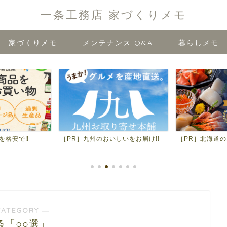
一条工務店 家づくりメモ
家づくりメモ
メンテナンス Q&A
暮らしメモ
を格安で‼
［PR］九州のおいしいをお届け!!
［PR］北海道の
CATEGORY ―
条「○○選」