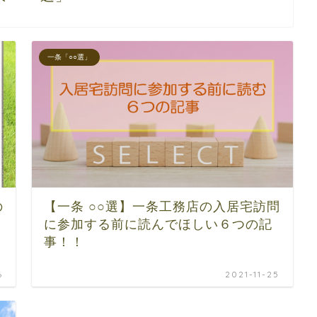
一条「○○選」
の
【一条 ○○選】一条工務店の入居宅訪問
に参加する前に読んでほしい６つの記
事！！
6
2021-11-25