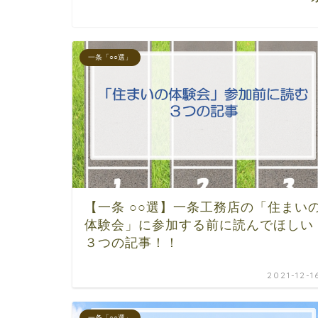
一条「○○選」
【一条 ○○選】一条工務店の「住まい
体験会」に参加する前に読んでほしい
３つの記事！！
2021-12-1
一条「○○選」