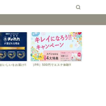
おいしいをお届け!!
［PR］500円でエステ体験‼
［PR］無料