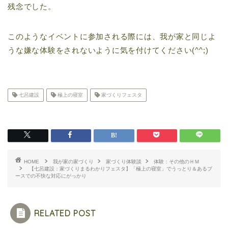
残念でした。
このようなイベントに参加される際には、我が家と同じよ
うな嫌な体験をされないように気を付けてください(^^;)
七呂建設
極上の寝室
家づくりフェスタ
HOME
我が家の家づくり
家づくり体験談
体験：その他のＨＭ
【七呂建設：家づくりまるわかりフェスタ】「極上の寝室」でうっとり＆あるブ
ースでの不快な対応にがっかり
RELATED POST