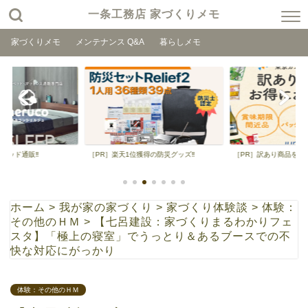
一条工務店 家づくりメモ
家づくりメモ
メンテナンス Q&A
暮らしメモ
得の防災グッズ‼
［PR］訳あり商品を格安で‼
［PR］九州のおいしいを
ホーム
>
我が家の家づくり
>
家づくり体験談
>
体験：
その他のＨＭ
>
【七呂建設：家づくりまるわかりフェ
スタ】「極上の寝室」でうっとり＆あるブースでの不
快な対応にがっかり
体験：その他のＨＭ