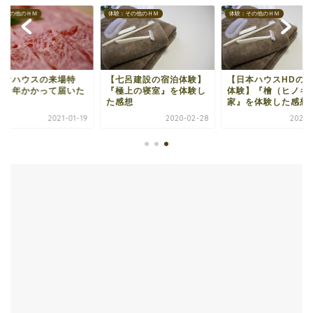
：その他のＨＭ
体験：その他のＨＭ
体験：その他のＨＭ
七呂建設の宿泊体験】
【日本ハウスHDの宿泊
【レオハウスの来場
極上の寝室』を体験し
体験】『檜（ヒノキ）の
典】１年かかって届
感想
家』を体験した感想
お肉
2020-02-28
2020-01-11
2021-