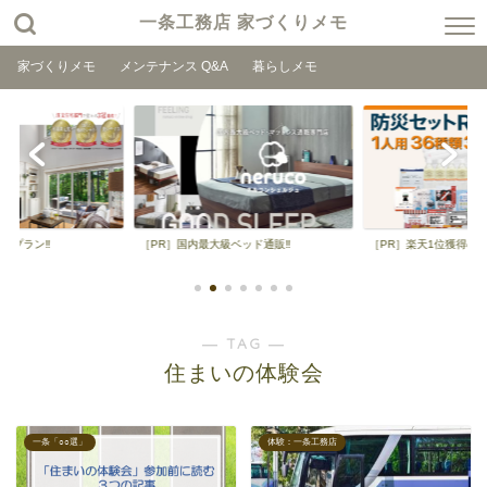
一条工務店 家づくりメモ
家づくりメモ
メンテナンス Q&A
暮らしメモ
取りプラン‼
［PR］国内最大級ベッド通販‼
［PR］楽天1位獲得の
― TAG ―
住まいの体験会
一条「○○選」
体験：一条工務店