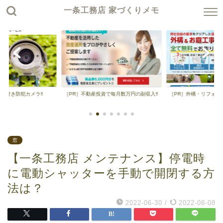
一条工務店 家づくりメモ
ビス付き防犯カメラ‼
［PR］不動産投資で毎月数万円の副収入‼
［PR］外構・リフォー
窓
【一条工務店 メンテナンス】停電時
に電動シャッターを手動で開閉する方
法は？
2022-06-30
/
2022-08-08