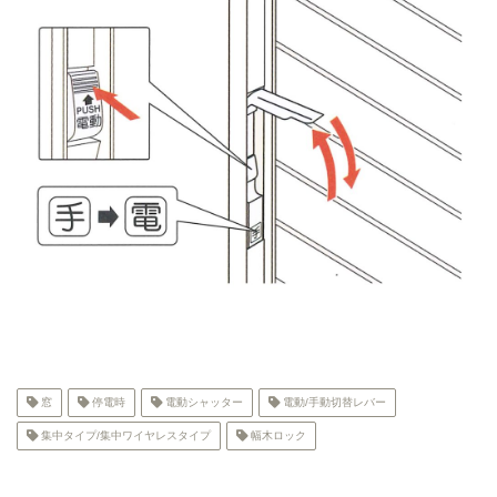
窓
停電時
電動シャッター
電動/手動切替レバー
集中タイプ/集中ワイヤレスタイプ
幅木ロック