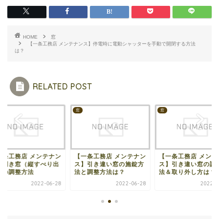
HOME
窓
【一条工務店 メンテナンス】停電時に電動シャッターを手動で開閉する方法
は？
RELATED POST
窓
窓
一条工務店 メンテナン
【一条工務店 メンテナン
【一条工務店 メンテ
】開き窓（縦すべり出
ス】引き違い窓の施錠方
ス】引き違い窓の調
）の調整方法
法と調整方法は？
法＆取り外し方は？
2022-06-28
2022-06-28
2022-0