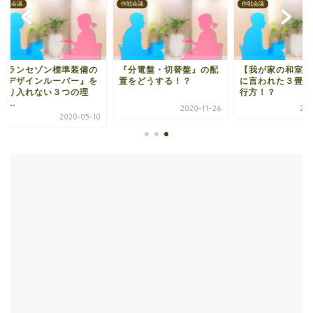
会議
作戦会議
作戦会議
ランセゾン標準装備の
『分電盤・切替盤』の配
【我が家の和室問題
デザインルーバー』を
置をどうする！？
に言われた３畳の和
り入れない３つの理
行方！？
.
2020-11-26
2020-0
2020-05-10