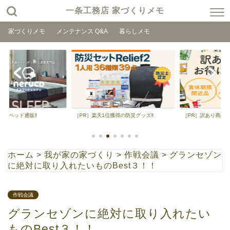
一条工務店 家づくりメモ
家づくりメモ
メンテナンス Q&A
暮らしメモ
級ベッド通販‼
［PR］楽天1位獲得の防災グッズ‼
［PR］訳あり商品を格
ホーム
>
我が家の家づくり
>
作戦会議
>
グランセゾン
に絶対に取り入れたいものBest３！！
作戦会議
グランセゾンに絶対に取り入れたい
ものBest３！！