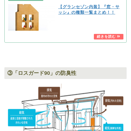
【グランセゾン内装】『窓・サ
ッシ』の種類一覧まとめ！！
③「ロスガード90」の防臭性