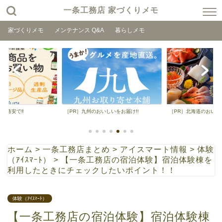
一条工務店 家づくりメモ
家づくりメモ
メンテナンス Q&A
暮らしメモ
品を格安で‼
［PR］九州のおいしいをお届け!!
［PR］北海道のおいしい
ホーム
>
一条工務店まとめ
>
アイスマート情報
>
体験
（ｱｲｽﾏｰﾄ）
>
【一条工務店の宿泊体験】宿泊体験棟を
利用したときにチェックしたいポイント！！
体験（ｱｲｽﾏｰﾄ）
【一条工務店の宿泊体験】宿泊体験棟