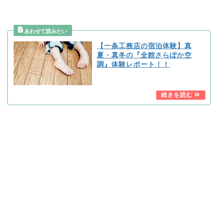
【一条工務店の宿泊体験】真
夏・真冬の『全館さらぽか空
調』体験レポート！！