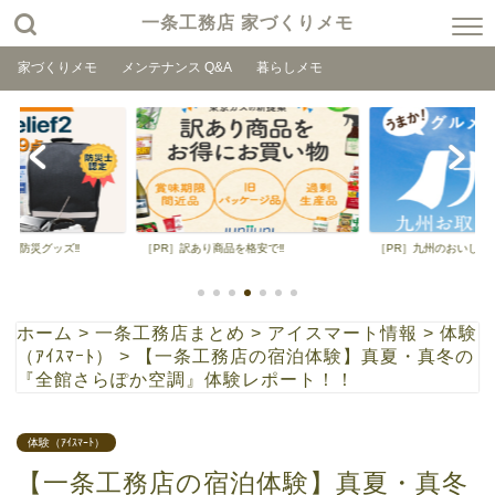
一条工務店 家づくりメモ
家づくりメモ
メンテナンス Q&A
暮らしメモ
品を格安で‼
［PR］九州のおいしいをお届け!!
［PR］北海道のおいしい
ホーム
>
一条工務店まとめ
>
アイスマート情報
>
体験
（ｱｲｽﾏｰﾄ）
>
【一条工務店の宿泊体験】真夏・真冬の
『全館さらぽか空調』体験レポート！！
体験（ｱｲｽﾏｰﾄ）
【一条工務店の宿泊体験】真夏・真冬