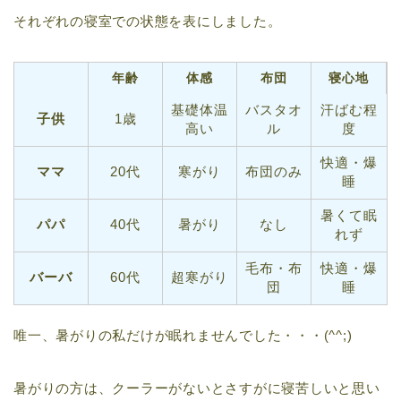
それぞれの寝室での状態を表にしました。
年齢
体感
布団
寝心地
基礎体温
バスタオ
汗ばむ程
子供
1歳
高い
ル
度
快適・爆
ママ
20代
寒がり
布団のみ
睡
暑くて眠
パパ
40代
暑がり
なし
れず
毛布・布
快適・爆
バーバ
60代
超寒がり
団
睡
唯一、暑がりの私だけが眠れませんでした・・・(^^;)
暑がりの方は、クーラーがないとさすがに寝苦しいと思い