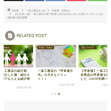
HOME
一条工務店まとめ
坪単価・特典etc
【引き渡し後】一条工務店の家で快適に生活を送るために大切な５つのこと＆仕
様設備の保証期間
RELATED POST
価・特典etc
坪単価・特典etc
比較（ｱｲｽﾏｰﾄ）
一条工務店の紹介制
一条工務店の『坪単価方
【坪単価】一条工務
】紹介した側・紹介さ
式』の大きなメリッ
各商品の坪単価を調
た側でもらえる紹介特
ト！！
した（2020年調べ）.
.
2021-02-09
2020-0
2020-04-19