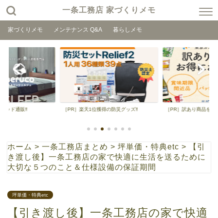
一条工務店 家づくりメモ
家づくりメモ
メンテナンス Q&A
暮らしメモ
級ベッド通販‼
［PR］楽天1位獲得の防災グッズ‼
［PR］訳あり商品を格
ホーム
>
一条工務店まとめ
>
坪単価・特典etc
>
【引
き渡し後】一条工務店の家で快適に生活を送るために
大切な５つのこと＆仕様設備の保証期間
坪単価・特典etc
【引き渡し後】一条工務店の家で快適