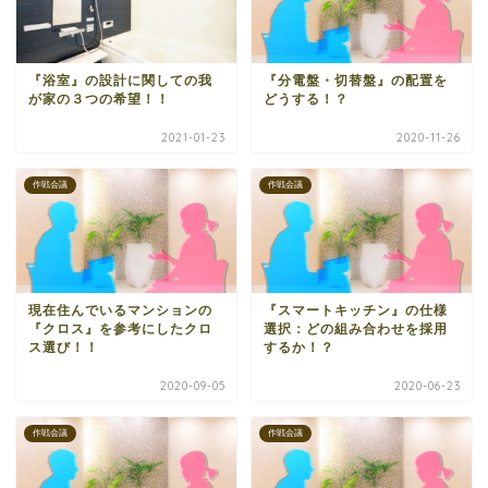
『浴室』の設計に関しての我
『分電盤・切替盤』の配置を
が家の３つの希望！！
どうする！？
2021-01-23
2020-11-26
作戦会議
作戦会議
現在住んでいるマンションの
『スマートキッチン』の仕様
『クロス』を参考にしたクロ
選択：どの組み合わせを採用
ス選び！！
するか！？
2020-09-05
2020-06-23
作戦会議
作戦会議