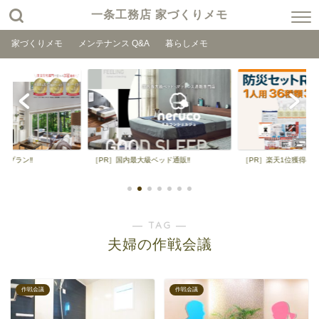
一条工務店 家づくりメモ
家づくりメモ
メンテナンス Q&A
暮らしメモ
取りプラン‼
［PR］国内最大級ベッド通販‼
［PR］楽天1位獲得の
― TAG ―
夫婦の作戦会議
作戦会議
作戦会議