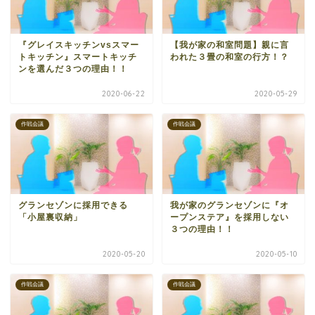
『グレイスキッチンvsスマー
【我が家の和室問題】親に言
トキッチン』スマートキッチ
われた３畳の和室の行方！？
ンを選んだ３つの理由！！
2020-06-22
2020-05-29
作戦会議
作戦会議
グランセゾンに採用できる
我が家のグランセゾンに『オ
「小屋裏収納」
ープンステア』を採用しない
３つの理由！！
2020-05-20
2020-05-10
作戦会議
作戦会議