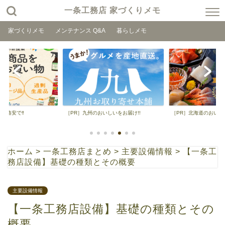
一条工務店 家づくりメモ
家づくりメモ
メンテナンス Q&A
暮らしメモ
品を格安で‼
［PR］九州のおいしいをお届け!!
［PR］北海道のおいしい
ホーム
>
一条工務店まとめ
>
主要設備情報
>
【一条工
務店設備】基礎の種類とその概要
主要設備情報
【一条工務店設備】基礎の種類とその
概要