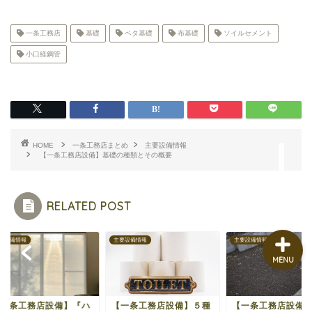
一条工務店
基礎
ベタ基礎
布基礎
ソイルセメント
小口経鋼管
家づくりメモ
メンテナンス Q&A
HOME
一条工務店まとめ
主要設備情報
【一条工務店設備】基礎の種類とその概要
暮らしメモ
RELATED POST
設備情報
主要設備情報
主要設備情報
MENU
一条工務店設備】『ハ
【一条工務店設備】５種
【一条工務店設備】