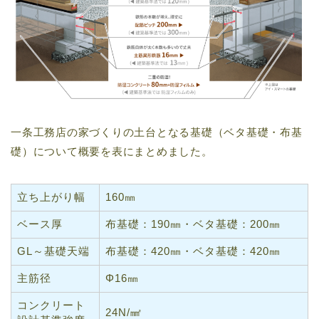
一条工務店の家づくりの土台となる基礎（ベタ基礎・布基
礎）について概要を表にまとめました。
立ち上がり幅
160㎜
ベース厚
布基礎：190㎜・ベタ基礎：200㎜
GL～基礎天端
布基礎：420㎜・ベタ基礎：420㎜
主筋径
Φ16㎜
コンクリート
24N/㎟