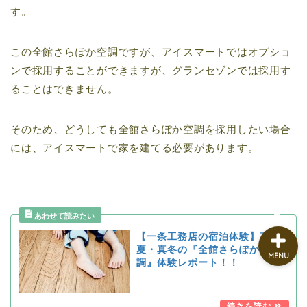
す。
この全館さらぽか空調ですが、アイスマートではオプショ
ンで採用することができますが、グランセゾンでは採用す
家づくりメモ
ることはできません。
メンテナンス Q&A
そのため、どうしても全館さらぽか空調を採用したい場合
には、アイスマートで家を建てる必要があります。
暮らしメモ
【一条工務店の宿泊体験】真
夏・真冬の『全館さらぽか空
MENU
調』体験レポート！！