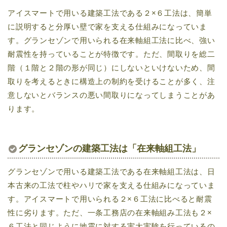
アイスマートで用いる建築工法である２×６工法は、簡単
に説明すると分厚い壁で家を支える仕組みになっていま
す。グランセゾンで用いられる在来軸組工法に比べ、強い
耐震性を持っていることが特徴です。ただ、間取りを総二
階（１階と２階の形が同じ）にしないといけないため、間
取りを考えるときに構造上の制約を受けることが多く、注
意しないとバランスの悪い間取りになってしまうことがあ
ります。
グランセゾンの建築工法は「在来軸組工法」
グランセゾンで用いる建築工法である在来軸組工法は、日
本古来の工法で柱やハリで家を支える仕組みになっていま
す。アイスマートで用いられる２×６工法に比べると耐震
性に劣ります。ただ、一条工務店の在来軸組み工法も２×
６工法と同じように地震に対する実大実験を行っているの