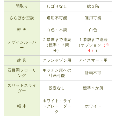
間取り
しばりなし
総２階
さらぽか空調
適用不可能
適用可能
軒 天
白色・木調
白色
２階層まで連続
１階層まで連続
デザインルーバ
（標準：３間
（オプション
（※
ー
分）
４）
）
建 具
グランセゾン用
アイスマート用
石目調フローリ
キッチン床への
計画不可
ング
計画可能
スリットスライ
設定なし
標準１か所
ダー
ホワイト・ライ
幅 木
トグレー・ダー
ホワイト
ク