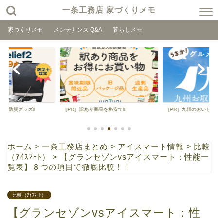
一条工務店 家づくりメモ
家づくりメモ
メンテナンス Q&A
暮らしメモ
得の防災グッズ‼
［PR］訳あり商品を格安で‼
［PR］九州のおいしいを
ホーム
>
一条工務店まとめ
>
アイスマート情報
>
比較
（ｱｲｽﾏｰﾄ）
>
【グランセゾンvsアイスマート：性能一
覧表】８つの項目で徹底比較！！
比較（ｱｲｽﾏｰﾄ）
【グランセゾンvsアイスマート：性